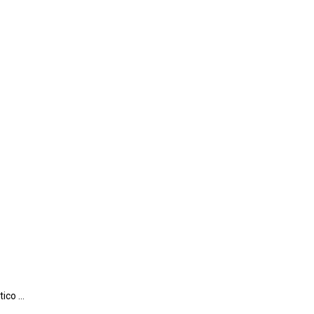
co ...