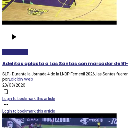
DESTACADAS
Adelitas aplasta a Las Santas con marcador de 91
SLP.- Durante la Jornada 4 de la LNBP Femenil 2026, las Santas fueron
por
Edición Web
23/03/2026
Login to bookmark this article
Login to bookmark this article