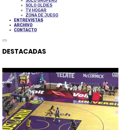
SOLO GRUPERO
SOLO OLDIES
TV HOGAR
ZONA DE JUEGO
ENTREVISTAS
ARCHIVO
CONTACTO
DESTACADAS