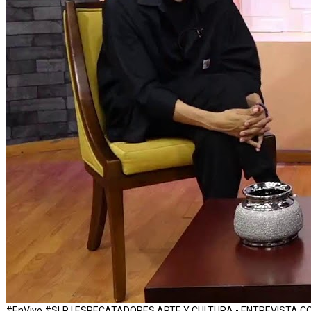
#EnVivo #SLP | ESPECATADORES ARTE Y CULTURA - ENTREVISTA C