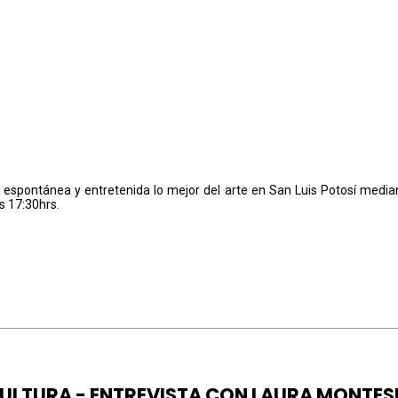
pontánea y entretenida lo mejor del arte en San Luis Potosí mediant
as
17:30hrs.
CULTURA - ENTREVISTA CON LAURA MONTES