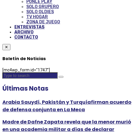
PONLE PLAY
SOLO GRUPERO
SOLO OLDIES
TV HOGAR
ZONA DE JUEGO
ENTREVISTAS
ARCHIVO
CONTACTO
✕
Boletín de Noticias
[mc4wp_form id="1747"]
Últimas Notas
Arabia Sauydí, Pakistán y Turquíafirman acuerdo
de defensa conjunta en La Meca
Madre de Dafne Zapata revela que la menor murió
en una academia militar a días de declarar