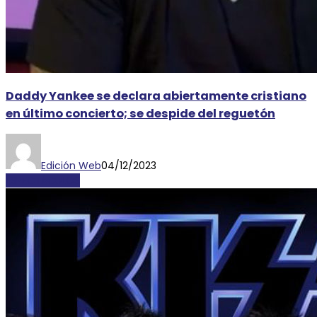
Daddy Yankee se declara abiertamente cristiano
en último concierto; se despide del reguetón
Edición Web
04/12/2023
ESPECTÁCULOS