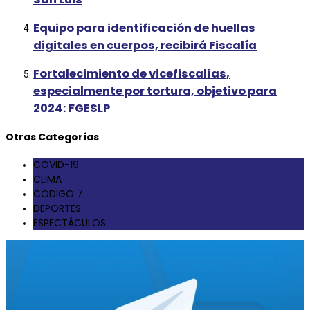
Equipo para identificación de huellas
digitales en cuerpos, recibirá Fiscalía
Fortalecimiento de vicefiscalías,
especialmente por tortura, objetivo para
2024: FGESLP
Otras Categorías
COVID-19
CLIMA
CODIGO 7
DEPORTES
ESPECTÁCULOS