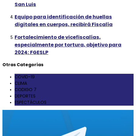
San Luis
Equipo para identificación de huellas
digitales en cuerpos, recibirá Fiscalía
Fortalecimiento de vicefiscalías,
especialmente por tortura, objetivo para
2024: FGESLP
Otras Categorías
COVID-19
CLIMA
CODIGO 7
DEPORTES
ESPECTÁCULOS