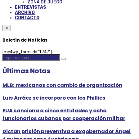
ZONA DE JUEGO
ENTREVISTAS
ARCHIVO
CONTACTO
✕
Boletín de Noticias
[mc4wp_form id="1747"]
Últimas Notas
MLB: mexicanos con cambio de organización
Luis Arráez se incorporo con los Phillies
EUA sanciona a cinco entidades y ocho
funcionarios cubanos por cooperación militar
Dictan prisión preventiva a exgobernador Ángel