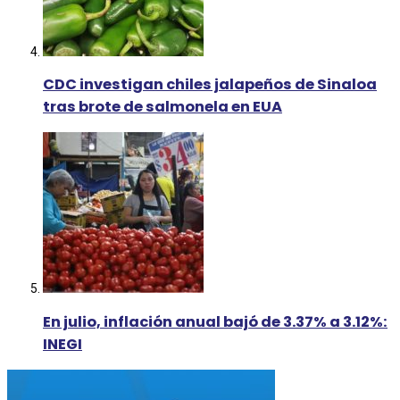
CDC investigan chiles jalapeños de Sinaloa
tras brote de salmonela en EUA
En julio, inflación anual bajó de 3.37% a 3.12%:
INEGI