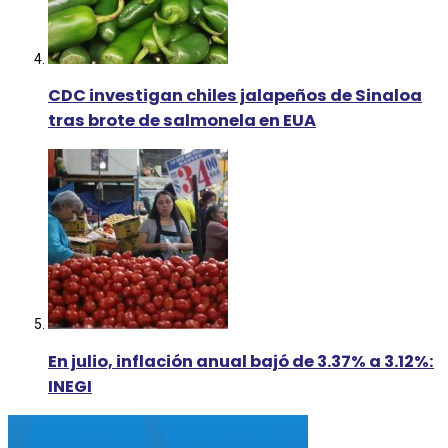
CDC investigan chiles jalapeños de Sinaloa
tras brote de salmonela en EUA
En julio, inflación anual bajó de 3.37% a 3.12%:
INEGI