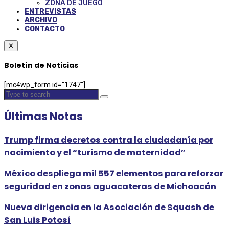
ZONA DE JUEGO
ENTREVISTAS
ARCHIVO
CONTACTO
✕
Boletín de Noticias
[mc4wp_form id="1747"]
Últimas Notas
Trump firma decretos contra la ciudadanía por
nacimiento y el “turismo de maternidad”
México despliega mil 557 elementos para reforzar
seguridad en zonas aguacateras de Michoacán
Nueva dirigencia en la Asociación de Squash de
San Luis Potosí