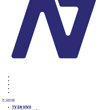
✕
cerrar
TV EN VIVO