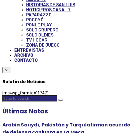
HISTORIAS DE SAN LUIS
NOTICIEROS CANAL 7
PAPARAZZO
POCOYÓ
PONLE PLAY
SOLO GRUPERO
SOLO OLDIES
TV HOGAR
ZONA DE JUEGO
ENTREVISTAS
ARCHIVO
CONTACTO
✕
Boletín de Noticias
[mc4wp_form id="1747"]
Últimas Notas
Arabia Sauydí, Pakistán y Turquíafirman acuerdo
de defensa conjunta en La Meca