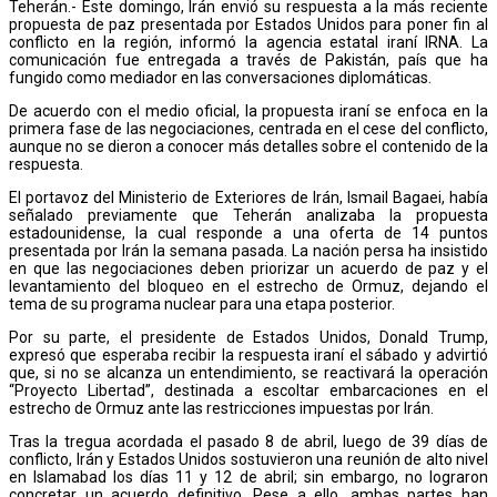
Teherán.- Este domingo, Irán envió su respuesta a la más reciente
propuesta de paz presentada por Estados Unidos para poner fin al
conflicto en la región, informó la agencia estatal iraní IRNA. La
comunicación fue entregada a través de Pakistán, país que ha
fungido como mediador en las conversaciones diplomáticas.
De acuerdo con el medio oficial, la propuesta iraní se enfoca en la
primera fase de las negociaciones, centrada en el cese del conflicto,
aunque no se dieron a conocer más detalles sobre el contenido de la
respuesta.
El portavoz del Ministerio de Exteriores de Irán, Ismail Bagaei, había
señalado previamente que Teherán analizaba la propuesta
estadounidense, la cual responde a una oferta de 14 puntos
presentada por Irán la semana pasada. La nación persa ha insistido
en que las negociaciones deben priorizar un acuerdo de paz y el
levantamiento del bloqueo en el estrecho de Ormuz, dejando el
tema de su programa nuclear para una etapa posterior.
Por su parte, el presidente de Estados Unidos, Donald Trump,
expresó que esperaba recibir la respuesta iraní el sábado y advirtió
que, si no se alcanza un entendimiento, se reactivará la operación
“Proyecto Libertad”, destinada a escoltar embarcaciones en el
estrecho de Ormuz ante las restricciones impuestas por Irán.
Tras la tregua acordada el pasado 8 de abril, luego de 39 días de
conflicto, Irán y Estados Unidos sostuvieron una reunión de alto nivel
en Islamabad los días 11 y 12 de abril; sin embargo, no lograron
concretar un acuerdo definitivo. Pese a ello, ambas partes han