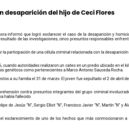
 desaparición del hijo de Ceci Flores
nora informó que logró esclarecer el caso de la desaparición y homici
esultado de las investigaciones, cinco presuntos responsables enfrent
r la participación de una célula criminal relacionada con la desaparició
, cuando autoridades realizaron un cateo en un predio ubicado en el kil
isis genéticos como pertenecientes a Marco Antonio Sauceda Rocha.
s restos a su familia el 31 de marzo. El joven fue sepultado el 2 de abr
prehensión contra presuntos integrantes del grupo criminal involucra
a había fallecido.
e de Jesús “N”, Sergio Elliot “N”, Francisco Javier “N”, Martín “N” y 
n el esclarecimiento de uno de los hechos que más conmocionaron a 