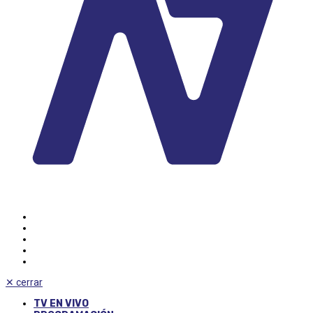
✕
cerrar
TV EN VIVO