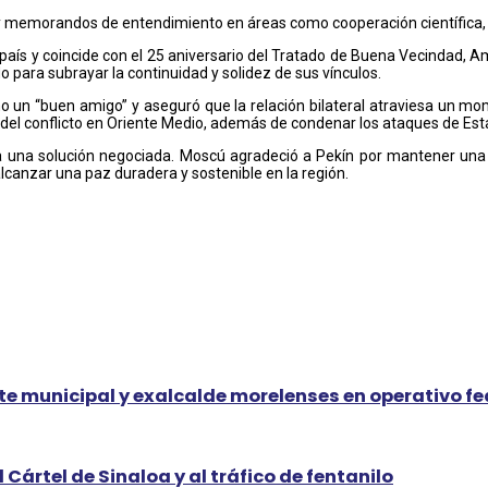
memorandos de entendimiento en áreas como cooperación científica, en
al país y coincide con el 25 aniversario del Tratado de Buena Vecindad,
para subrayar la continuidad y solidez de sus vínculos.
 como un “buen amigo” y aseguró que la relación bilateral atraviesa un
del conflicto en Oriente Medio, además de condenar los ataques de Esta
a una solución negociada. Moscú agradeció a Pekín por mantener una po
lcanzar una paz duradera y sostenible en la región.
e municipal y exalcalde morelenses en operativo fed
Cártel de Sinaloa y al tráfico de fentanilo