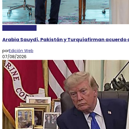
INTERNACIONALES
Arabia Sauydí, Pakistán y Turquíafirman acuerdo 
por
Edición Web
07/08/2026