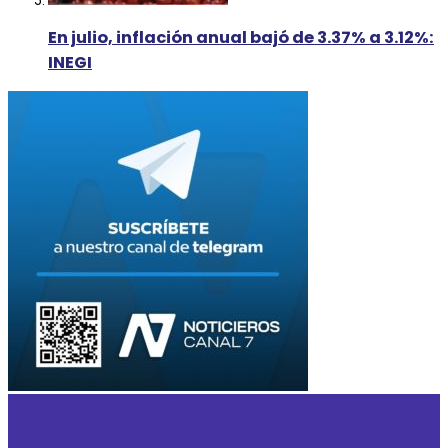
En julio, inflación anual bajó de 3.37% a 3.12%:
INEGI