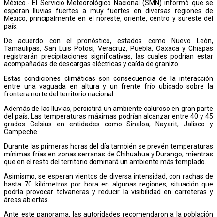
México.- El Servicio Meteorológico Nacional (SMN) informó que se
esperan lluvias fuertes a muy fuertes en diversas regiones de
México, principalmente en el noreste, oriente, centro y sureste del
país.
De acuerdo con el pronóstico, estados como Nuevo León,
Tamaulipas, San Luis Potosí, Veracruz, Puebla, Oaxaca y Chiapas
registrarán precipitaciones significativas, las cuales podrían estar
acompañadas de descargas eléctricas y caída de granizo.
Estas condiciones climáticas son consecuencia de la interacción
entre una vaguada en altura y un frente frío ubicado sobre la
frontera norte del territorio nacional.
Además de las lluvias, persistirá un ambiente caluroso en gran parte
del país. Las temperaturas máximas podrían alcanzar entre 40 y 45
grados Celsius en entidades como Sinaloa, Nayarit, Jalisco y
Campeche.
Durante las primeras horas del día también se prevén temperaturas
mínimas frías en zonas serranas de Chihuahua y Durango, mientras
que en el resto del territorio dominará un ambiente más templado.
Asimismo, se esperan vientos de diversa intensidad, con rachas de
hasta 70 kilómetros por hora en algunas regiones, situación que
podría provocar tolvaneras y reducir la visibilidad en carreteras y
áreas abiertas.
Ante este panorama, las autoridades recomendaron a la población