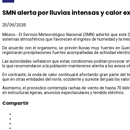
SMN alerta por lluvias intensas y calor e
25/06/2026
México.- El Servicio Meteorológico Nacional (SMN) advirtió que este 2
sistemas atmosféricos que favorecen el ingreso de humedad y la inest
De acuerdo con el organismo, se prevén lluvias muy fuertes en Guer
registrarán precipitaciones fuertes acompañadas de actividad eléctric
Las autoridades señalaron que estas condiciones podrían provocar enc
lo que recomendaron a la población mantenerse atenta a los avisos ofi
En contraste, la onda de calor continuará afectando gran parte del t
que en otras entidades del norte, occidente y sureste del país los val
Asimismo, el pronóstico contempla rachas de viento de hasta 70 kilóme
en estructuras ligeras, anuncios espectaculares y tendido eléctrico.
Compartir