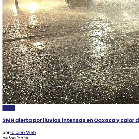
CLIMA
SMN alerta por lluvias intensas en Oaxaca y calor d
por
Edición Web
06/08/2026