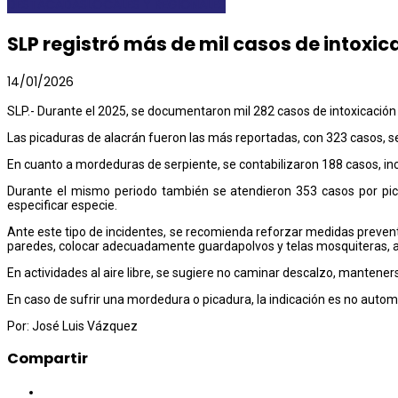
DESTACADAS
LOCALES Y REGIONALES
SLP registró más de mil casos de intox
14/01/2026
SLP.- Durante el 2025, se documentaron mil 282 casos de intoxicación
Las picaduras de alacrán fueron las más reportadas, con 323 casos, seg
En cuanto a mordeduras de serpiente, se contabilizaron 188 casos, inclu
Durante el mismo periodo también se atendieron 353 casos por pic
especificar especie.
Ante este tipo de incidentes, se recomienda reforzar medidas preventi
paredes, colocar adecuadamente guardapolvos y telas mosquiteras, a
En actividades al aire libre, se sugiere no caminar descalzo, manteners
En caso de sufrir una mordedura o picadura, la indicación es no autom
Por: José Luis Vázquez
Compartir