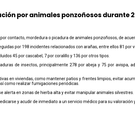
icación por animales ponzoñosos durante 
 por contacto, mordedura o picadura de animales ponzoñosos, de acuerdo
uidas por 198 incidentes relacionados con arañas, entre ellos 81 por viu
idos 45 por cascabel, 7 por coralillo y 136 por otros tipos.
aduras de insectos, principalmente 278 por abeja y 75 por avispa, a
vas en viviendas, como mantener patios y frentes limpios, evitar acumul
sí como realizar fumigaciones periódicas.
e alerta en zonas de hierba alta y evitar manipular animales silvestres.
edicarse y acudir de inmediato a un servicio médico para su valoración 