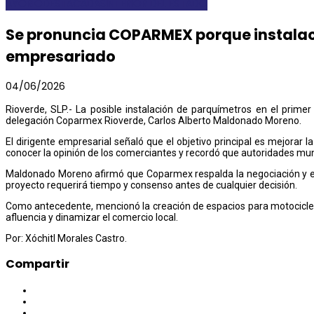
AYORIO
DESTACADAS
INTERIOR DEL ESTADO
Se pronuncia COPARMEX porque instalaci
empresariado
04/06/2026
Rioverde, SLP.- La posible instalación de parquímetros en el prime
delegación Coparmex Rioverde, Carlos Alberto Maldonado Moreno.
El dirigente empresarial señaló que el objetivo principal es mejorar l
conocer la opinión de los comerciantes y recordó que autoridades muni
Maldonado Moreno afirmó que Coparmex respalda la negociación y el a
proyecto requerirá tiempo y consenso antes de cualquier decisión.
Como antecedente, mencionó la creación de espacios para motociclet
afluencia y dinamizar el comercio local.
Por: Xóchitl Morales Castro.
Compartir