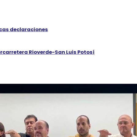
icas declaraciones
ercarretera Rioverde-San Luis Potosí