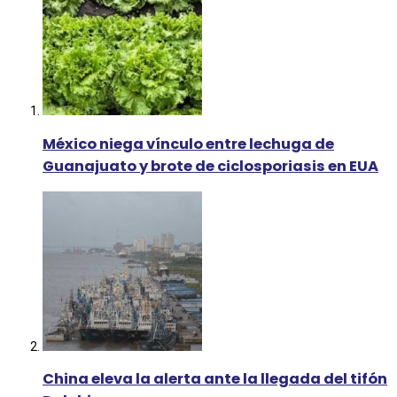
México niega vínculo entre lechuga de
Guanajuato y brote de ciclosporiasis en EUA
China eleva la alerta ante la llegada del tifón