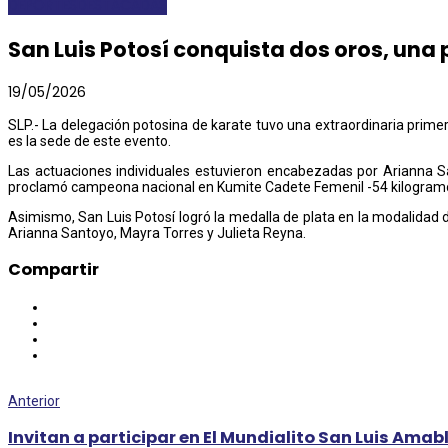
DEPORTES
DESTACADAS
San Luis Potosí conquista dos oros, una 
19/05/2026
SLP.- La delegación potosina de karate tuvo una extraordinaria prime
es la sede de este evento.
Las actuaciones individuales estuvieron encabezadas por Arianna S
proclamó campeona nacional en Kumite Cadete Femenil -54 kilogram
Asimismo, San Luis Potosí logró la medalla de plata en la modalida
Arianna Santoyo, Mayra Torres y Julieta Reyna.
Compartir
Anterior
Invitan a participar en El Mundialito San Luis Amab