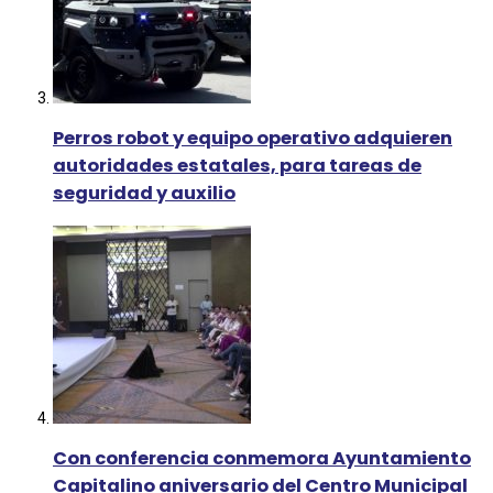
Perros robot y equipo operativo adquieren
autoridades estatales, para tareas de
seguridad y auxilio
Con conferencia conmemora Ayuntamiento
Capitalino aniversario del Centro Municipal