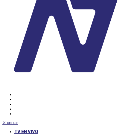
✕
cerrar
TV EN VIVO