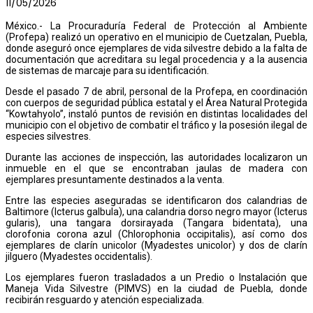
11/05/2026
México.- La Procuraduría Federal de Protección al Ambiente
(Profepa) realizó un operativo en el municipio de Cuetzalan, Puebla,
donde aseguró once ejemplares de vida silvestre debido a la falta de
documentación que acreditara su legal procedencia y a la ausencia
de sistemas de marcaje para su identificación.
Desde el pasado 7 de abril, personal de la Profepa, en coordinación
con cuerpos de seguridad pública estatal y el Área Natural Protegida
“Kowtahyolo”, instaló puntos de revisión en distintas localidades del
municipio con el objetivo de combatir el tráfico y la posesión ilegal de
especies silvestres.
Durante las acciones de inspección, las autoridades localizaron un
inmueble en el que se encontraban jaulas de madera con
ejemplares presuntamente destinados a la venta.
Entre las especies aseguradas se identificaron dos calandrias de
Baltimore (Icterus galbula), una calandria dorso negro mayor (Icterus
gularis), una tangara dorsirayada (Tangara bidentata), una
clorofonia corona azul (Chlorophonia occipitalis), así como dos
ejemplares de clarín unicolor (Myadestes unicolor) y dos de clarín
jilguero (Myadestes occidentalis).
Los ejemplares fueron trasladados a un Predio o Instalación que
Maneja Vida Silvestre (PIMVS) en la ciudad de Puebla, donde
recibirán resguardo y atención especializada.