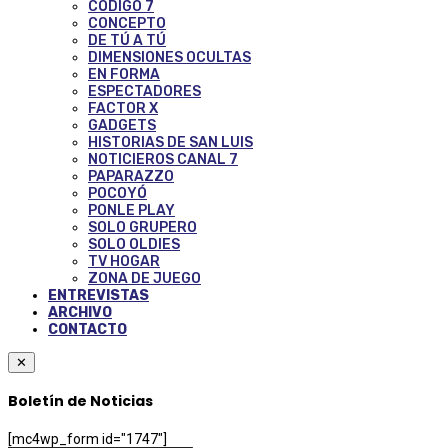
CÓDIGO 7
CONCEPTO
DE TÚ A TÚ
DIMENSIONES OCULTAS
EN FORMA
ESPECTADORES
FACTOR X
GADGETS
HISTORIAS DE SAN LUIS
NOTICIEROS CANAL 7
PAPARAZZO
POCOYÓ
PONLE PLAY
SOLO GRUPERO
SOLO OLDIES
TV HOGAR
ZONA DE JUEGO
ENTREVISTAS
ARCHIVO
CONTACTO
✕
Boletín de Noticias
[mc4wp_form id="1747"]