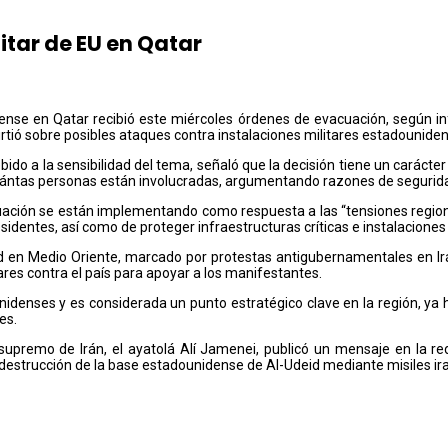
tar de EU en Qatar
idense en Qatar recibió este miércoles órdenes de evacuación, según i
virtió sobre posibles ataques contra instalaciones militares estadounide
do a la sensibilidad del tema, señaló que la decisión tiene un carácter
, o cuántas personas están involucradas, argumentando razones de segurid
uación se están implementando como respuesta a las “tensiones regiona
entes, así como de proteger infraestructuras críticas e instalaciones mi
ad en Medio Oriente, marcado por protestas antigubernamentales en I
ares contra el país para apoyar a los manifestantes.
nidenses y es considerada un punto estratégico clave en la región, ya 
es.
 supremo de Irán, el ayatolá Alí Jamenei, publicó un mensaje en la re
e destrucción de la base estadounidense de Al-Udeid mediante misiles ira