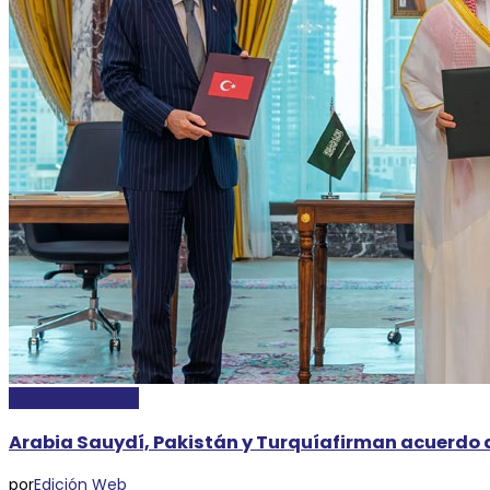
INTERNACIONALES
Arabia Sauydí, Pakistán y Turquíafirman acuerdo 
por
Edición Web