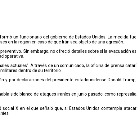
nformó un funcionario del gobierno de Estados Unidos. La medida fue
nses en la región en caso de que Irán sea objeto de una agresión.
 preventivo. Sin embargo, no ofreció detalles sobre si la evacuación es
ad operativa.
les actuales”. A través de un comunicado, la oficina de prensa catarí
litares dentro de su territorio.
rán y por declaraciones del presidente estadounidense Donald Trump,
había sido blanco de ataques iraníes en junio pasado, como represalia
d social X en el que señaló que, si Estados Unidos contempla atacar
níes.