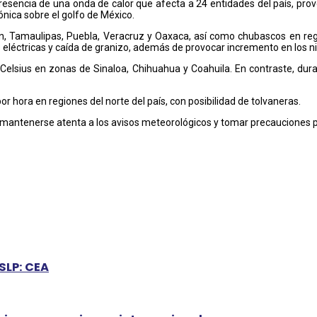
resencia de una onda de calor que afecta a 24 entidades del país, pro
ónica sobre el golfo de México.
 Tamaulipas, Puebla, Veracruz y Oaxaca, así como chubascos en region
léctricas y caída de granizo, además de provocar incremento en los niv
 Celsius en zonas de Sinaloa, Chihuahua y Coahuila. En contraste, du
 hora en regiones del norte del país, con posibilidad de tolvaneras.
mantenerse atenta a los avisos meteorológicos y tomar precauciones pa
SLP: CEA