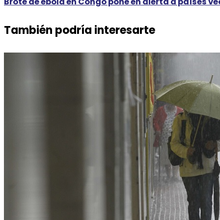
Brote de ébola en Congo pone en alerta a países v
También podría interesarte