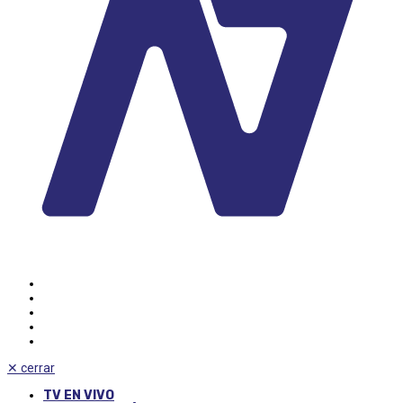
✕
cerrar
TV EN VIVO