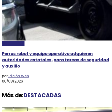
DESTACADAS
Perros robot y equipo operativo adquieren
autoridades estatales, para tareas de seguridad
y auxilio
por
Edición Web
06/08/2026
Más de:
DESTACADAS