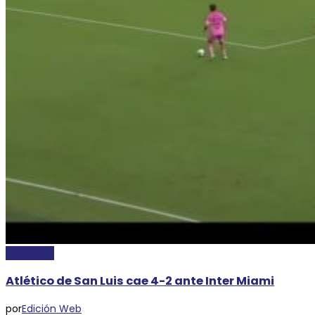
DEPORTES
Atlético de San Luis cae 4-2 ante Inter Miami
por
Edición Web