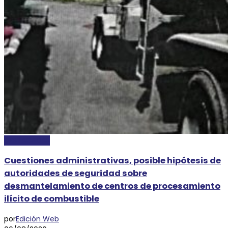
DESTACADAS
Cuestiones administrativas, posible hipótesis de
autoridades de seguridad sobre
desmantelamiento de centros de procesamiento
ilícito de combustible
por
Edición Web