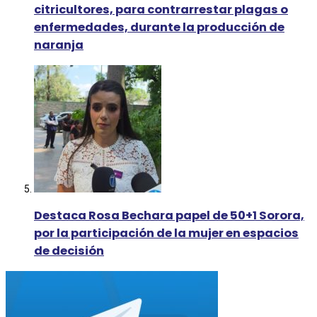
citricultores, para contrarrestar plagas o
enfermedades, durante la producción de
naranja
Destaca Rosa Bechara papel de 50+1 Sorora,
por la participación de la mujer en espacios
de decisión