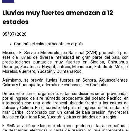
Lluvias muy fuertes amenazan a 12
estados
05/07/2026
Continúa el calor sofocante en el país.
México.- El Servicio Meteorológico Nacional (SMN) pronosticó para
este día lluvias de diversa intensidad en gran parte del país, con
precipitaciones puntuales muy fuertes en Sinaloa, Chihuahua,
Durango, Zacatecas, Nayarit, Jalisco, Michoacán, Estado de México,
Morelos, Guerrero, Yucatán y Quintana Roo.
Asimismo, se prevén lluvias fuertes en Sonora, Aguascalientes,
Colima y Guanajuato, además de chubascos en Coahuila.
De acuerdo con el organismo, estas condiciones serán provocadas
por el ingreso de aire húmedo procedente del océano Pacífico, en
interacción con una onda tropical ubicada frente a las costas de
Jalisco y Colima. En el sureste del país, el ingreso de humedad del
mar Caribe, combinado con un canal de baja presión, favorecerá
lluvias en Quintana Roo, Yucatán y otras entidades de la región.
El SMN advirtió que las precipitaciones podrían estar acompañadas
de descargas eléctricas y caída de granizo, lo que incrementa el