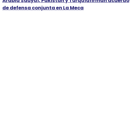
Arabia Sauydí, Pakistán y Turquíafirman acuerdo
de defensa conjunta en La Meca