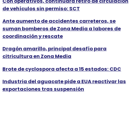
Con operativos, continuará retiro de circulación
de vehículos sin permiso: SCT
Ante aumento de accidentes carreteros, se
suman bomberos de Zona Media a labores de
coordinación y rescate
Dragón amarillo, principal desafío para
citricultura en Zona Media
Brote de cyclospora afecta a 15 estados: CDC
Industria del aguacate pide a EUA reactivar las
exportaciones tras suspensión