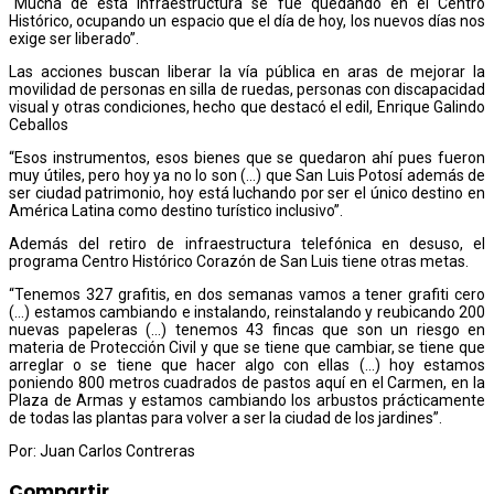
“Mucha de esta infraestructura se fue quedando en el Centro
Histórico, ocupando un espacio que el día de hoy, los nuevos días nos
exige ser liberado”.
Las acciones buscan liberar la vía pública en aras de mejorar la
movilidad de personas en silla de ruedas, personas con discapacidad
visual y otras condiciones, hecho que destacó el edil, Enrique Galindo
Ceballos
“Esos instrumentos, esos bienes que se quedaron ahí pues fueron
muy útiles, pero hoy ya no lo son (…) que San Luis Potosí además de
ser ciudad patrimonio, hoy está luchando por ser el único destino en
América Latina como destino turístico inclusivo”.
Además del retiro de infraestructura telefónica en desuso, el
programa Centro Histórico Corazón de San Luis tiene otras metas.
“Tenemos 327 grafitis, en dos semanas vamos a tener grafiti cero
(…) estamos cambiando e instalando, reinstalando y reubicando 200
nuevas papeleras (…) tenemos 43 fincas que son un riesgo en
materia de Protección Civil y que se tiene que cambiar, se tiene que
arreglar o se tiene que hacer algo con ellas (…) hoy estamos
poniendo 800 metros cuadrados de pastos aquí en el Carmen, en la
Plaza de Armas y estamos cambiando los arbustos prácticamente
de todas las plantas para volver a ser la ciudad de los jardines”.
Por: Juan Carlos Contreras
Compartir