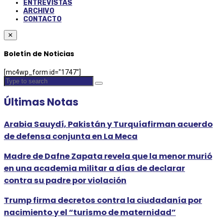
ENTREVISTAS
ARCHIVO
CONTACTO
✕
Boletín de Noticias
[mc4wp_form id="1747"]
Últimas Notas
Arabia Sauydí, Pakistán y Turquíafirman acuerdo
de defensa conjunta en La Meca
Madre de Dafne Zapata revela que la menor murió
en una academia militar a días de declarar
contra su padre por violación
Trump firma decretos contra la ciudadanía por
nacimiento y el “turismo de maternidad”