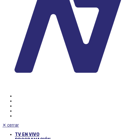
✕
cerrar
TV EN VIVO