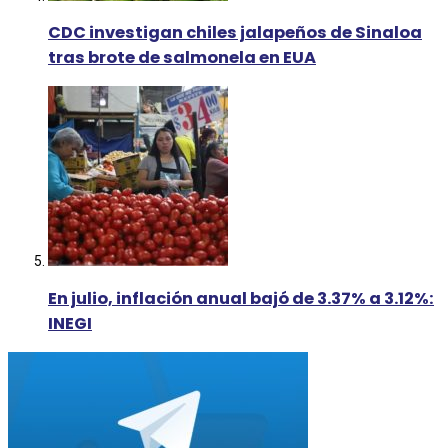
CDC investigan chiles jalapeños de Sinaloa
tras brote de salmonela en EUA
En julio, inflación anual bajó de 3.37% a 3.12%:
INEGI