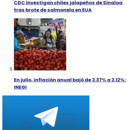
CDC investigan chiles jalapeños de Sinaloa
tras brote de salmonela en EUA
En julio, inflación anual bajó de 3.37% a 3.12%:
INEGI