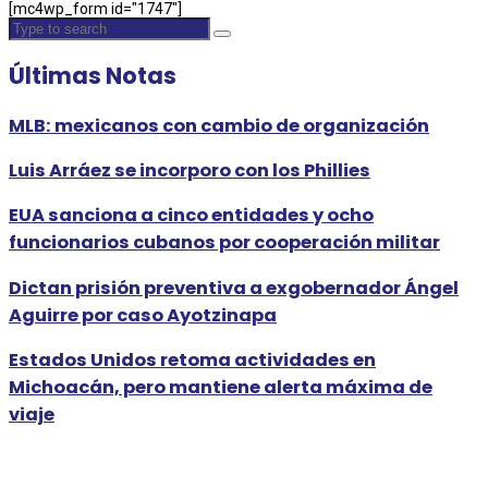
[mc4wp_form id="1747"]
Últimas Notas
MLB: mexicanos con cambio de organización
Luis Arráez se incorporo con los Phillies
EUA sanciona a cinco entidades y ocho
funcionarios cubanos por cooperación militar
Dictan prisión preventiva a exgobernador Ángel
Aguirre por caso Ayotzinapa
Estados Unidos retoma actividades en
Michoacán, pero mantiene alerta máxima de
viaje