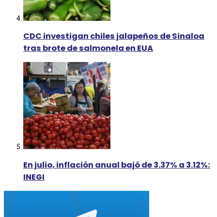
CDC investigan chiles jalapeños de Sinaloa
tras brote de salmonela en EUA
En julio, inflación anual bajó de 3.37% a 3.12%:
INEGI