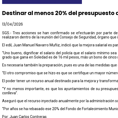
AYOSGS
DESTACADAS
LOCALES Y REGIONALES
Destinar al menos 20% del presupuesto 
13/04/2026
SGS.- Tres acciones se han confirmado se efectuarán por parte de 
realizaron dentro de la reunión del Consejo de Seguridad, órgano que in
El edil, Juan Manuel Navarro Muñiz, indicó que la mejora salarial es p
“Uno bueno, dignificar el salario del policía que el salario mínimo 
grado que gana en Soledad es de 16 mil pesos, más un bono de cinco m
Es necesaria también la preparación, pues es una de las medidas que s
“El otro compromiso que se hizo es que se certifique un mayor número d
El poder tener un recurso anual destinado para la mejora y transforma
“Y no menos importante, es que los ayuntamientos de su presupuest
conlleva”.
Aseguró que el recurso inyectado anualmente por la administración so
“Por años se ha rebasado ese 20% del Fondo de Fortalecimiento Munic
Por: Juan Carlos Contreras