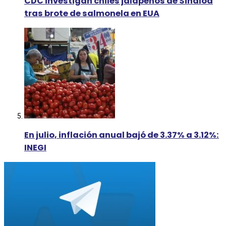
CDC investigan chiles jalapeños de Sinaloa
tras brote de salmonela en EUA
En julio, inflación anual bajó de 3.37% a 3.12%:
INEGI