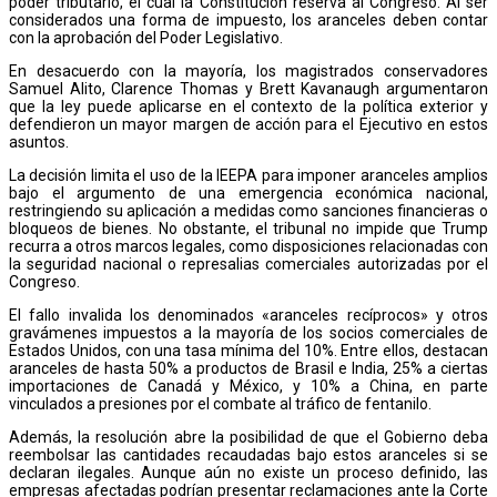
poder tributario, el cual la Constitución reserva al Congreso. Al ser
considerados una forma de impuesto, los aranceles deben contar
con la aprobación del Poder Legislativo.
En desacuerdo con la mayoría, los magistrados conservadores
Samuel Alito, Clarence Thomas y Brett Kavanaugh argumentaron
que la ley puede aplicarse en el contexto de la política exterior y
defendieron un mayor margen de acción para el Ejecutivo en estos
asuntos.
La decisión limita el uso de la IEEPA para imponer aranceles amplios
bajo el argumento de una emergencia económica nacional,
restringiendo su aplicación a medidas como sanciones financieras o
bloqueos de bienes. No obstante, el tribunal no impide que Trump
recurra a otros marcos legales, como disposiciones relacionadas con
la seguridad nacional o represalias comerciales autorizadas por el
Congreso.
El fallo invalida los denominados «aranceles recíprocos» y otros
gravámenes impuestos a la mayoría de los socios comerciales de
Estados Unidos, con una tasa mínima del 10%. Entre ellos, destacan
aranceles de hasta 50% a productos de Brasil e India, 25% a ciertas
importaciones de Canadá y México, y 10% a China, en parte
vinculados a presiones por el combate al tráfico de fentanilo.
Además, la resolución abre la posibilidad de que el Gobierno deba
reembolsar las cantidades recaudadas bajo estos aranceles si se
declaran ilegales. Aunque aún no existe un proceso definido, las
empresas afectadas podrían presentar reclamaciones ante la Corte