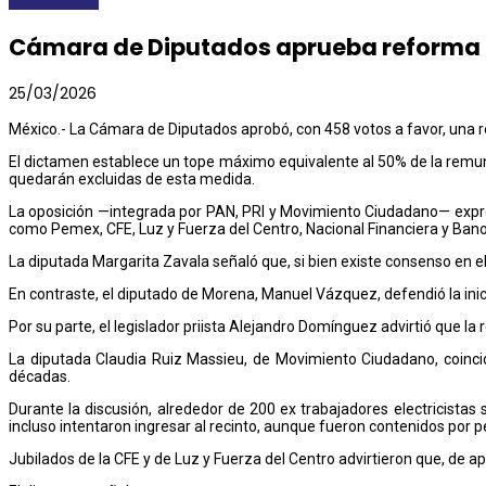
Cámara de Diputados aprueba reforma p
25/03/2026
México.- La Cámara de Diputados aprobó, con 458 votos a favor, una re
El dictamen establece un tope máximo equivalente al 50% de la remun
quedarán excluidas de esta medida.
La oposición —integrada por PAN, PRI y Movimiento Ciudadano— expresó
como Pemex, CFE, Luz y Fuerza del Centro, Nacional Financiera y Ban
La diputada Margarita Zavala señaló que, si bien existe consenso en 
En contraste, el diputado de Morena, Manuel Vázquez, defendió la inici
Por su parte, el legislador priista Alejandro Domínguez advirtió que la re
La diputada Claudia Ruiz Massieu, de Movimiento Ciudadano, coincidió
décadas.
Durante la discusión, alrededor de 200 ex trabajadores electricistas
incluso intentaron ingresar al recinto, aunque fueron contenidos por p
Jubilados de la CFE y de Luz y Fuerza del Centro advirtieron que, de 