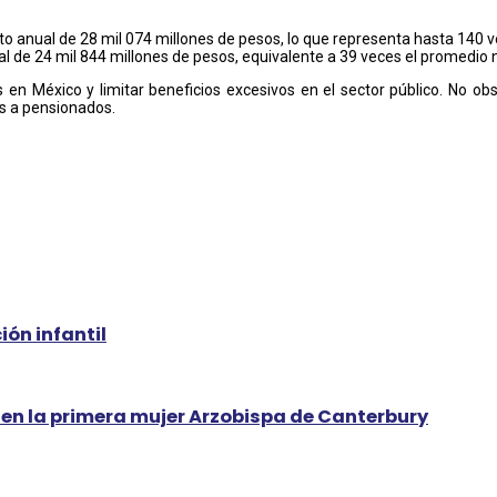
to anual de 28 mil 074 millones de pesos, lo que representa hasta 140 
l de 24 mil 844 millones de pesos, equivalente a 39 veces el promedio 
 en México y limitar beneficios excesivos en el sector público. No o
es a pensionados.
ón infantil
e en la primera mujer Arzobispa de Canterbury