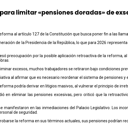
ara limitar «pensiones doradas» de exse
forma al artículo 127 de la Constitución que busca poner fin a las llam
eración de la Presidencia de la República, lo que para 2026 represent
 preocupación por la posible aplicación retroactiva de la reforma, al a
obras.
eliminar excesos, muchos trabajadores se retiraron bajo condiciones pr
ativa al afirmar que es necesario reordenar el sistema de pensiones y ev
forma podría derivar en litigios masivos, al vulnerar el principio de irretr
 en eliminar las pensiones excesivas, pero criticó que la retroactivi
 se manifestaron en las inmediaciones del Palacio Legislativo. Los in
ersonal de seguridad.
aprobarse la reforma en sus términos actuales, sus pensiones podrían re