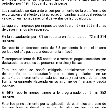
petróleo; por 119 mil 633 millones de pesos.
Los resultados se dan ante el comportamiento de la plataforma de
exportación y el efecto de la apreciación cambiaria… la cual redujo la
valuación en moneda nacional de ventas de hidrocarburos.
Le siguieron ingresos por impuestos que fueron 67 mil 909 millones
de pesos menos a lo esperado.
En la recaudación por ISR se reportaron faltantes por 72 mil 314
millones.
Se reportó un decrecimiento de 5.8 por ciento frente el mismo
período del año pasado; al descontar la inflación.
El comportamiento del ISR obedece a menores pagos asociados con
declaraciones anuales de personas morales y físicas.
Esta reducción se habría mitigado parcialmente con mayor
desempeño de la recaudación por sueldos y salarios… en un
contexto de incremento en salarios reales y resiliencia del empleo
formal -argumentó Hacienda en su informe de finanzas y deuda
pública-.
El IEPS reportó menos dinero a lo programado por 9 mil 352
millones.
Esto fue principalmente por la aplicación de estímulos al precio de
las gasolinas y diésel, a causa del alza en los precios de