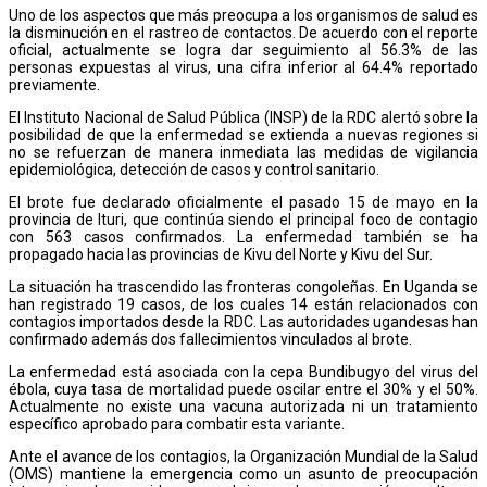
Uno de los aspectos que más preocupa a los organismos de salud es
la disminución en el rastreo de contactos. De acuerdo con el reporte
oficial, actualmente se logra dar seguimiento al 56.3% de las
personas expuestas al virus, una cifra inferior al 64.4% reportado
previamente.
El Instituto Nacional de Salud Pública (INSP) de la RDC alertó sobre la
posibilidad de que la enfermedad se extienda a nuevas regiones si
no se refuerzan de manera inmediata las medidas de vigilancia
epidemiológica, detección de casos y control sanitario.
El brote fue declarado oficialmente el pasado 15 de mayo en la
provincia de Ituri, que continúa siendo el principal foco de contagio
con 563 casos confirmados. La enfermedad también se ha
propagado hacia las provincias de Kivu del Norte y Kivu del Sur.
La situación ha trascendido las fronteras congoleñas. En Uganda se
han registrado 19 casos, de los cuales 14 están relacionados con
contagios importados desde la RDC. Las autoridades ugandesas han
confirmado además dos fallecimientos vinculados al brote.
La enfermedad está asociada con la cepa Bundibugyo del virus del
ébola, cuya tasa de mortalidad puede oscilar entre el 30% y el 50%.
Actualmente no existe una vacuna autorizada ni un tratamiento
específico aprobado para combatir esta variante.
Ante el avance de los contagios, la Organización Mundial de la Salud
(OMS) mantiene la emergencia como un asunto de preocupación