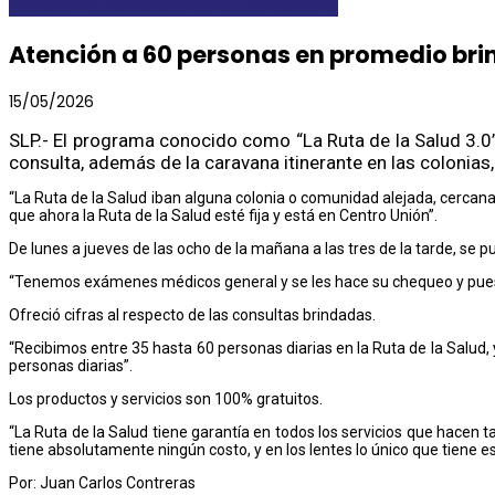
AYOSLP
DESTACADAS
LOCALES Y REGIONALES
Atención a 60 personas en promedio brin
15/05/2026
SLP.- El programa conocido como “La Ruta de la Salud 3.0
consulta, además de la caravana itinerante en las colonias,
“La Ruta de la Salud iban alguna colonia o comunidad alejada, cercan
que ahora la Ruta de la Salud esté fija y está en Centro Unión”.
De lunes a jueves de las ocho de la mañana a las tres de la tarde, se p
“Tenemos exámenes médicos general y se les hace su chequeo y pues 
Ofreció cifras al respecto de las consultas brindadas.
“Recibimos entre 35 hasta 60 personas diarias en la Ruta de la Salud,
personas diarias”.
Los productos y servicios son 100% gratuitos.
“La Ruta de la Salud tiene garantía en todos los servicios que hacen t
tiene absolutamente ningún costo, y en los lentes lo único que tiene 
Por: Juan Carlos Contreras