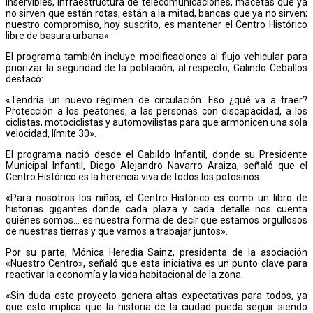
inservibles, infraestructura de telecomunicaciones, macetas que ya
no sirven que están rotas, están a la mitad, bancas que ya no sirven;
nuestro compromiso, hoy suscrito, es mantener el Centro Histórico
libre de basura urbana».
El programa también incluye modificaciones al flujo vehicular para
priorizar la seguridad de la población; al respecto, Galindo Ceballos
destacó:
«Tendría un nuevo régimen de circulación. Eso ¿qué va a traer?
Protección a los peatones, a las personas con discapacidad, a los
ciclistas, motociclistas y automovilistas para que armonicen una sola
velocidad, límite 30».
El programa nació desde el Cabildo Infantil, donde su Presidente
Municipal Infantil, Diego Alejandro Navarro Araiza, señaló que el
Centro Histórico es la herencia viva de todos los potosinos.
«Para nosotros los niños, el Centro Histórico es como un libro de
historias gigantes donde cada plaza y cada detalle nos cuenta
quiénes somos… es nuestra forma de decir que estamos orgullosos
de nuestras tierras y que vamos a trabajar juntos».
Por su parte, Mónica Heredia Sainz, presidenta de la asociación
«Nuestro Centro», señaló que esta iniciativa es un punto clave para
reactivar la economía y la vida habitacional de la zona.
«Sin duda este proyecto genera altas expectativas para todos, ya
que esto implica que la historia de la ciudad pueda seguir siendo