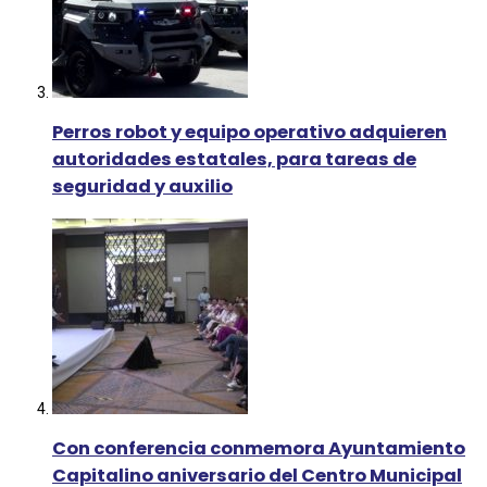
Perros robot y equipo operativo adquieren
autoridades estatales, para tareas de
seguridad y auxilio
Con conferencia conmemora Ayuntamiento
Capitalino aniversario del Centro Municipal