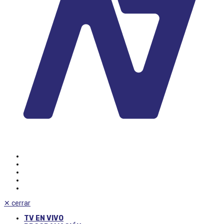
✕
cerrar
TV EN VIVO