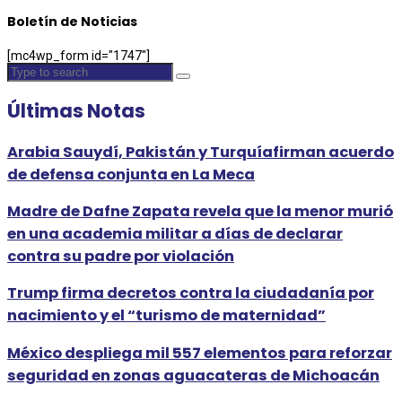
Boletín de Noticias
[mc4wp_form id="1747"]
Últimas Notas
Arabia Sauydí, Pakistán y Turquíafirman acuerdo
de defensa conjunta en La Meca
Madre de Dafne Zapata revela que la menor murió
en una academia militar a días de declarar
contra su padre por violación
Trump firma decretos contra la ciudadanía por
nacimiento y el “turismo de maternidad”
México despliega mil 557 elementos para reforzar
seguridad en zonas aguacateras de Michoacán