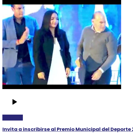
DEPORTES
Invita a inscribirse al Premio Municipal del Deporte