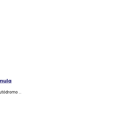
rmula
utódromo ...