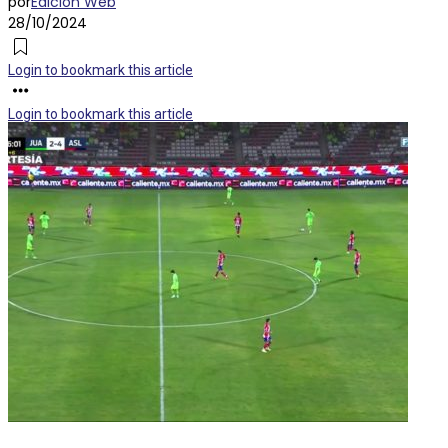
por
Edición Web
28/10/2024
Login to bookmark this article
Login to bookmark this article